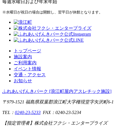
毎週水曜日および年末年始
※水曜日が祝日の場合は開館し、翌平日が休館となります。
トップページ
施設案内
ご利用案内
イベント情報
交通・アクセス
お知らせ
ふれあいげんきパーク [浪江町屋内アスレチック施設]
〒979-1521 福島県双葉郡浪江町大字権現堂字矢沢町6-1
TEL：
0240-23-5233
FAX：0240-23-5234
【指定管理者】
株式会社フクシ・エンタープライズ